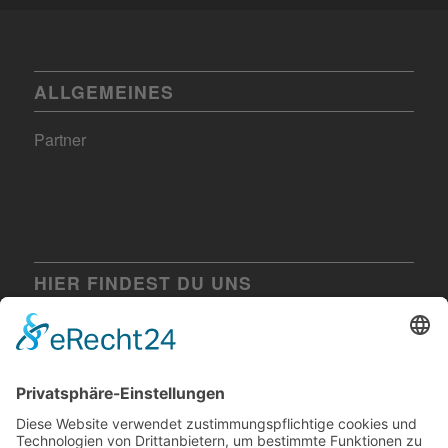
ALLGEMEINES
Partner
HIER FINDEST DU UNS
Villa Max Ehingen
Biberacher Straße 11
89584 Ehingen
Tel. 07391 7708850