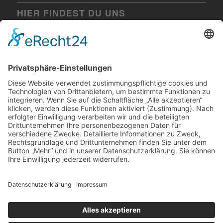
HIER FINDEST DU UNS
Villa Max Ehingen
Biberacher Straße 11
89584 Ehingen
Tel. 07391 7708850
RECHTLICHES
Impressum
Datenschutz